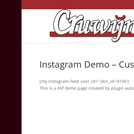
Instagram Demo – Cus
[my-instagram-feed user_id=” skin_id=’4196′]
This is a mif demo page created by plugin auto