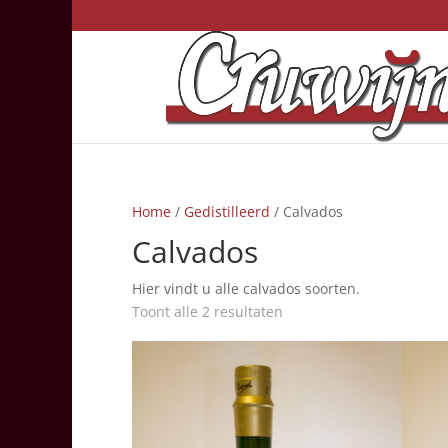
Home
/
Gedistilleerd
/ Calvados
Calvados
Hier vindt u alle calvados soorten.
Toont alle 2 resultaten