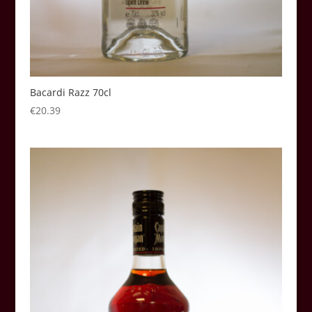
Bacardi Razz 70cl
€
20.39