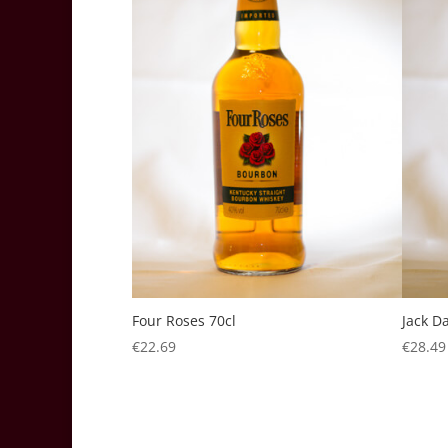
Four Roses 70cl
Jack Da
€
22.69
€
28.49