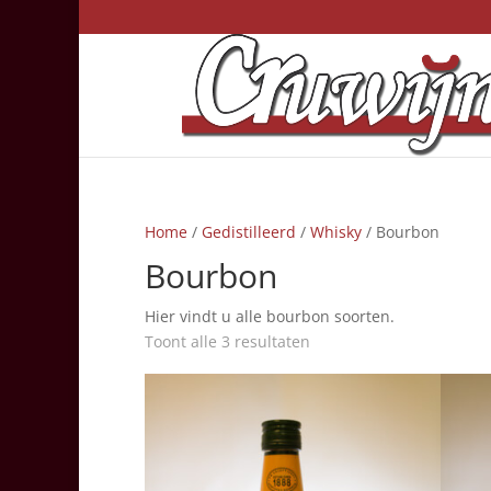
Home
/
Gedistilleerd
/
Whisky
/ Bourbon
Bourbon
Hier vindt u alle bourbon soorten.
Toont alle 3 resultaten