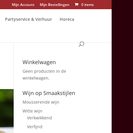
Mijn Account
Mijn Bestellingen
0 items
Partyservice & Verhuur
Horeca
Winkelwagen
Geen producten in de
winkelwagen.
Wijn op Smaakstijlen
Mousserende wijn
Witte wijn
Verkwikkend
Verfijnd