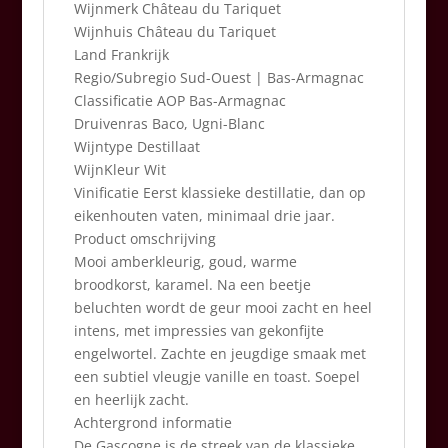
Wijnmerk Château du Tariquet
Wijnhuis Château du Tariquet
Land Frankrijk
Regio/Subregio Sud-Ouest | Bas-Armagnac
Classificatie AOP Bas-Armagnac
Druivenras Baco, Ugni-Blanc
Wijntype Destillaat
WijnKleur Wit
Vinificatie Eerst klassieke destillatie, dan op
eikenhouten vaten, minimaal drie jaar.
Product omschrijving
Mooi amberkleurig, goud, warme
broodkorst, karamel. Na een beetje
beluchten wordt de geur mooi zacht en heel
intens, met impressies van gekonfijte
engelwortel. Zachte en jeugdige smaak met
een subtiel vleugje vanille en toast. Soepel
en heerlijk zacht.
Achtergrond informatie
De Gascogne is de streek van de klassieke