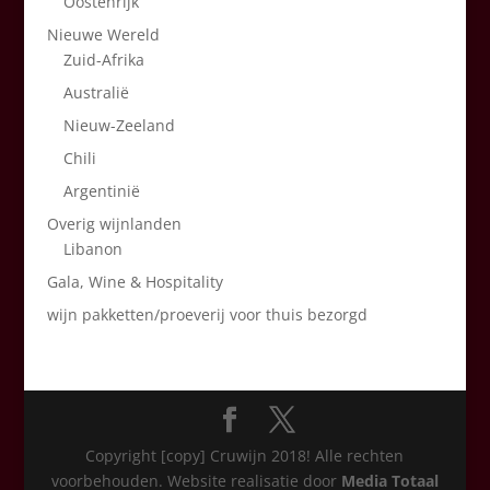
Oostenrijk
Nieuwe Wereld
Zuid-Afrika
Australië
Nieuw-Zeeland
Chili
Argentinië
Overig wijnlanden
Libanon
Gala, Wine & Hospitality
wijn pakketten/proeverij voor thuis bezorgd
Copyright [copy] Cruwijn 2018! Alle rechten
voorbehouden. Website realisatie door
Media Totaal