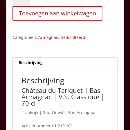
Château
Toevoegen aan winkelwagen
du
Tariquet
V.S.
Classique
Categorieën:
Armagnac
,
Gedistilleerd
|
70
cl
aantal
Beschrijving
Beschrijving
Château du Tariquet | Bas-
Armagnac | V.S. Classique |
70 cl
Frankrijk
|
Sud-Ouest | Bas-Armagnac
Artikelnummer 01.219.901