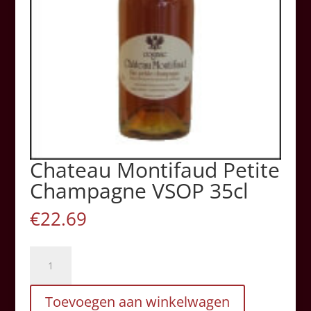
Chateau Montifaud Petite
Champagne VSOP 35cl
€
22.69
Chateau
Montifaud
Petite
Toevoegen aan winkelwagen
Champagne