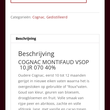
VSOP
35cl
aantal
Categorieën:
Cognac
,
Gedistilleerd
Beschrijving
Beschrijving
COGNAC MONTIFAUD VSOP
10.JR 070 40%
Oudere Cognac, eerst 10 tot 12 maanden
gerijpt in nieuwe eiken vaten waarna het is
overgestoken op gebruikte of “Roux”vaten.
Goud van kleur, geuren van bloesem,
droogbloemen en fruit. Volle smaak van
rijpe peer en abrikoos, zachte en volle
afdronk, lang, met vanille en cacao tonen.