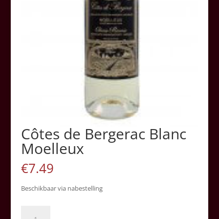
Côtes de Bergerac Blanc
Moelleux
€
7.49
Beschikbaar via nabestelling
Côtes