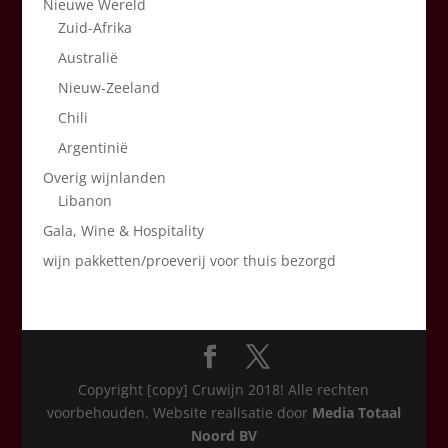
Nieuwe Wereld
Zuid-Afrika
Australië
Nieuw-Zeeland
Chili
Argentinië
Overig wijnlanden
Libanon
Gala, Wine & Hospitality
wijn pakketten/proeverij voor thuis bezorgd
Copyright [copy] Cruwijn 2018! Alle rechten
voorbehouden. Website realisatie door
Media Totaal
Noord BV