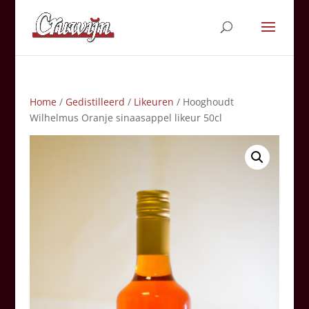
Home
/
Gedistilleerd
/
Likeuren
/ Hooghoudt
Wilhelmus Oranje sinaasappel likeur 50cl