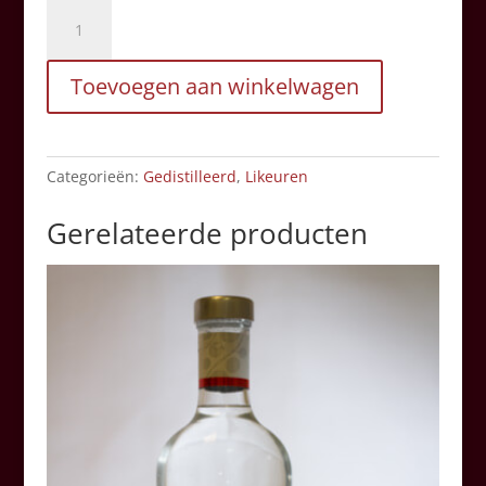
Hooghoudt
Wilhelmus
Oranje
Toevoegen aan winkelwagen
sinaasappel
likeur
50cl
aantal
Categorieën:
Gedistilleerd
,
Likeuren
Gerelateerde producten