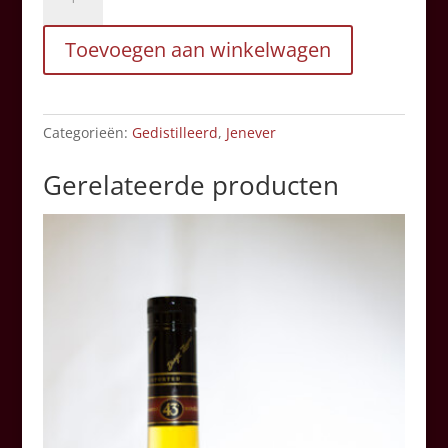
Rogge
Jenever
Toevoegen aan winkelwagen
1
liter
aantal
Categorieën:
Gedistilleerd
,
Jenever
Gerelateerde producten