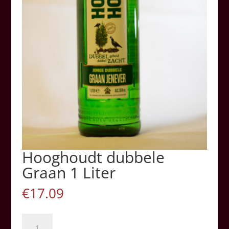
Hooghoudt dubbele
Graan 1 Liter
€
17.09
Hooghoudt