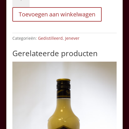
dubbele
Graan
Toevoegen aan winkelwagen
1
Liter
aantal
Categorieën:
Gedistilleerd
,
Jenever
Gerelateerde producten