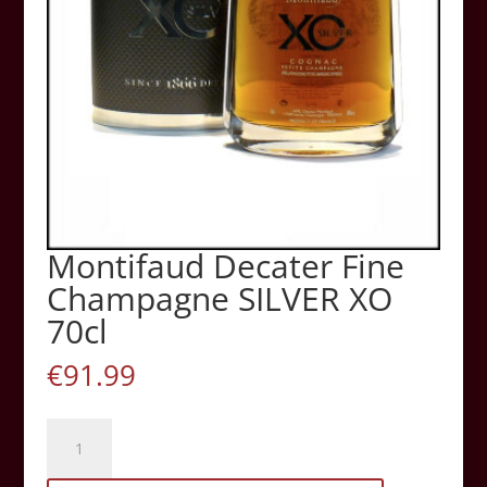
Montifaud Decater Fine
Champagne SILVER XO
70cl
€
91.99
Montifaud
Decater
Fine