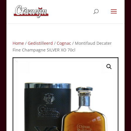
Home
/
Gedistilleerd
/
Cognac
/ Montifaud Decater
Fine Champagne SILVER XO 70cl