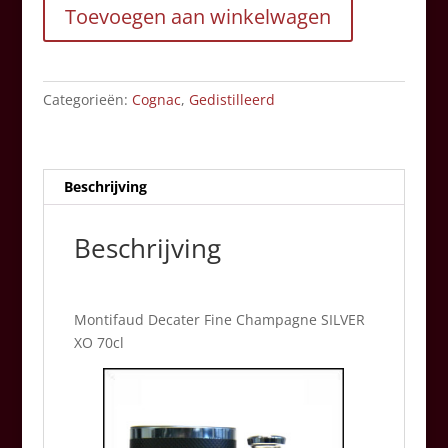
Toevoegen aan winkelwagen
Champagne
SILVER
XO
70cl
Categorieën:
Cognac
,
Gedistilleerd
aantal
Beschrijving
Beschrijving
Montifaud Decater Fine Champagne SILVER
XO 70cl