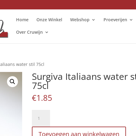
Home
Onze Winkel
Webshop
Proeverijen
Over Cruwijn
taliaans water stil 75cl
Surgiva Italiaans water st
75cl
€
1.85
Surgiva
Italiaans
water
Toevoegen aan winkelwagen
stil