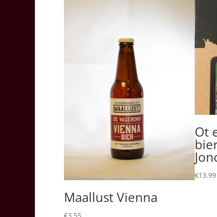
Ot 
bie
Jon
€
13.99
Maallust Vienna
€
3.55