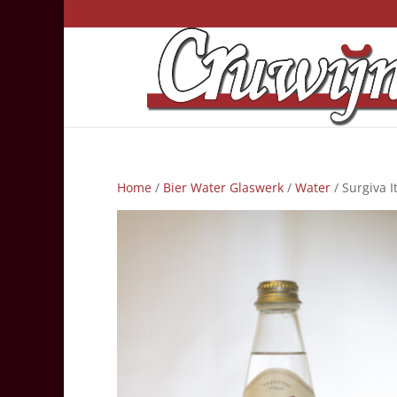
Home
/
Bier Water Glaswerk
/
Water
/ Surgiva I