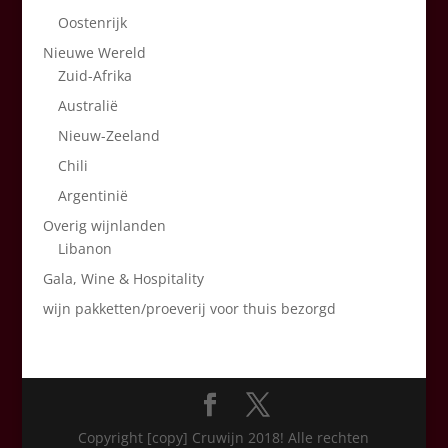
Oostenrijk
Nieuwe Wereld
Zuid-Afrika
Australië
Nieuw-Zeeland
Chili
Argentinië
Overig wijnlanden
Libanon
Gala, Wine & Hospitality
wijn pakketten/proeverij voor thuis bezorgd
Copyright [copy] Cruwijn 2018! Alle rechten