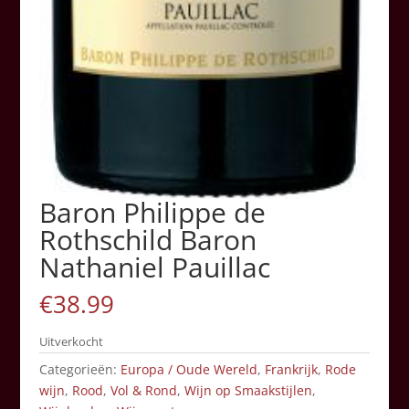
Baron Philippe de
Rothschild Baron
Nathaniel Pauillac
€
38.99
Uitverkocht
Categorieën:
Europa / Oude Wereld
,
Frankrijk
,
Rode
wijn
,
Rood
,
Vol & Rond
,
Wijn op Smaakstijlen
,