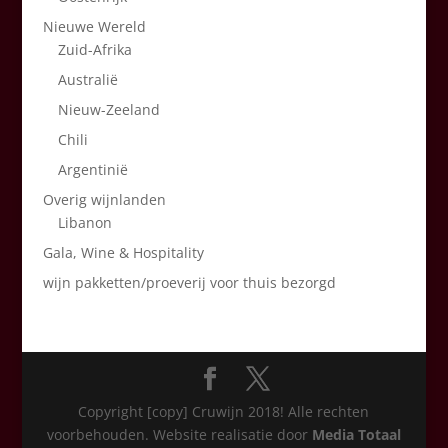
Nieuwe Wereld
Zuid-Afrika
Australië
Nieuw-Zeeland
Chili
Argentinië
Overig wijnlanden
Libanon
Gala, Wine & Hospitality
wijn pakketten/proeverij voor thuis bezorgd
Copyright [copy] Cruwijn 2018! Alle rechten
voorbehouden. Website realisatie door
Media Totaal