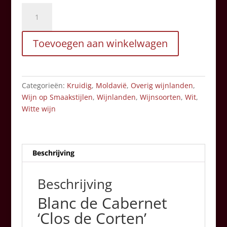
Blanc
de
Cabernet
Toevoegen aan winkelwagen
'Clos
de
Corten'
Moldavië
Categorieën:
Kruidig
,
Moldavië
,
Overig wijnlanden
,
aantal
Wijn op Smaakstijlen
,
Wijnlanden
,
Wijnsoorten
,
Wit
,
Witte wijn
Beschrijving
Beschrijving
Blanc de Cabernet
‘Clos de Corten’