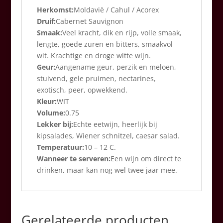
Herkomst:
Moldavië / Cahul / Acorex
Druif:
Cabernet Sauvignon
Smaak:
Veel kracht, dik en rijp, volle smaak,
lengte, goede zuren en bitters, smaakvol
wit. Krachtige en droge witte wijn.
Geur:
Aangename geur, perzik en meloen,
stuivend, gele pruimen, nectarines,
exotisch, peer, opwekkend.
Kleur:
WIT
Volume:
0.75
Lekker bij:
Echte eetwijn, heerlijk bij
kipsalades, Wiener schnitzel, caesar salad.
Temperatuur:
10 – 12 C.
Wanneer te serveren:
Een wijn om direct te
drinken, maar kan nog wel twee jaar mee.
Gerelateerde producten