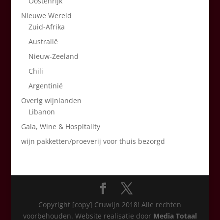
Oostenrijk
Nieuwe Wereld
Zuid-Afrika
Australië
Nieuw-Zeeland
Chili
Argentinië
Overig wijnlanden
Libanon
Gala, Wine & Hospitality
wijn pakketten/proeverij voor thuis bezorgd
Copyright [copy] Cruwijn 2018! Alle rechten
voorbehouden. Website realisatie door
Media Totaal