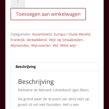
Ugni
Blanc
Toevoegen aan winkelwagen
Domaine
de
Menard
aantal
Categorieën:
Assortiment
,
Europa / Oude Wereld
,
Frankrijk
,
Verkwikkend
,
Wijn op Smaakstijlen
,
Wijnlanden
,
Wijnsoorten
,
Wit
,
Witte wijn
Beschrijving
Beschrijving
Domaine de Menard Colombard Ugni Blanc
De grond waar de druiven van deze wijn op
groeit zit vol met fossielen. Het is een