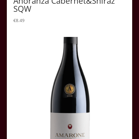
Añoranza Cabernet&Shiraz
SQW
€
8.49