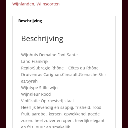
Wijnlanden
,
Wijnsoorten
Beschrijving
Beschrijving
Wijnhuis Domaine Font Sante
Land Frankrijk
Regio/Subregio Rhône | Côtes du Rhône
Druivenras Carignan,Cinsault,Grenache,Shir
az/Syrah
Wijntype Stille wijn
WijnKleur Rood
Vinificatie Op roestvrij staal.
Heerlijk levendig en sappig, frisheid, rood
fruit, aardbei, kersen, opwekkend, goede
zuren, heel zuiver en open, heerlijk elegant
en fris, puur en smakelijk.