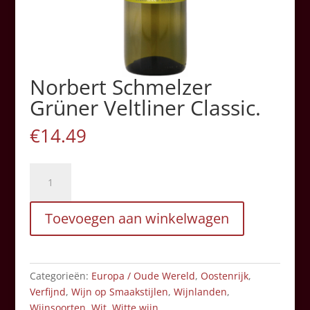
Norbert Schmelzer
Grüner Veltliner Classic.
€
14.49
Norbert
Schmelzer
Grüner
Toevoegen aan winkelwagen
Veltliner
Classic.
aantal
Categorieën:
Europa / Oude Wereld
,
Oostenrijk
,
Verfijnd
,
Wijn op Smaakstijlen
,
Wijnlanden
,
Wijnsoorten
,
Wit
,
Witte wijn