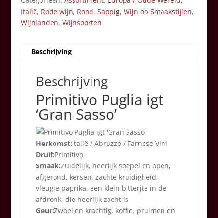
Categorieën:
Assortiment
,
Europa / Oude Wereld
,
Italië
,
Rode wijn
,
Rood
,
Sappig
,
Wijn op Smaakstijlen
,
Wijnlanden
,
Wijnsoorten
Beschrijving
Beschrijving
Primitivo Puglia igt
‘Gran Sasso’
Herkomst:
Italië / Abruzzo / Farnese Vini
Druif:
Primitivo
Smaak:
Zuidelijk, heerlijk soepel en open,
afgerond, kersen, zachte kruidigheid,
vleugje paprika, een klein bitterjte in de
afdronk, die heerlijk zacht is
Geur:
Zwoel en krachtig, koffie, pruimen en