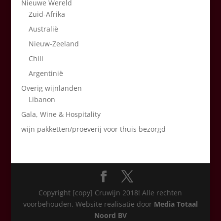
Nieuwe Wereld
Zuid-Afrika
Australië
Nieuw-Zeeland
Chili
Argentinië
Overig wijnlanden
Libanon
Gala, Wine & Hospitality
wijn pakketten/proeverij voor thuis bezorgd
Copyright [copy] Cruwijn 2018! Alle rechten
voorbehouden. Website realisatie door
Media Totaal
Noord BV