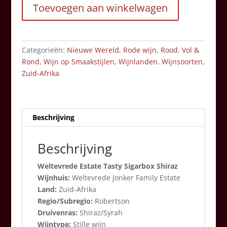
Toevoegen aan winkelwagen
Sigarbox
Shiraz
aantal
Categorieën:
Nieuwe Wereld
,
Rode wijn
,
Rood
,
Vol &
Rond
,
Wijn op Smaakstijlen
,
Wijnlanden
,
Wijnsoorten
,
Zuid-Afrika
Beschrijving
Beschrijving
Weltevrede Estate Tasty Sigarbox Shiraz
Wijnhuis:
Weltevrede Jonker Family Estate
Land:
Zuid-Afrika
Regio/Subregio:
Robertson
Druivenras:
Shiraz/Syrah
Wijntype:
Stille wijn