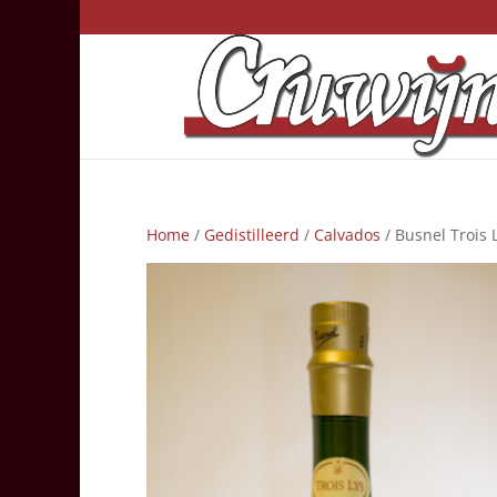
Home
/
Gedistilleerd
/
Calvados
/ Busnel Trois 