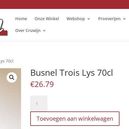
Home
Onze Winkel
Webshop
Proeverijen
Over Cruwijn
Lys 70cl
Busnel Trois Lys 70cl
€
26.79
Busnel
Trois
Lys
Toevoegen aan winkelwagen
70cl
aantal