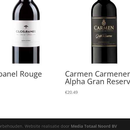
banel Rouge
Carmen Carmene
Alpha Gran Reser
€
20.49
oorbehouden. Website realisatie door
Media Totaal Noord BV