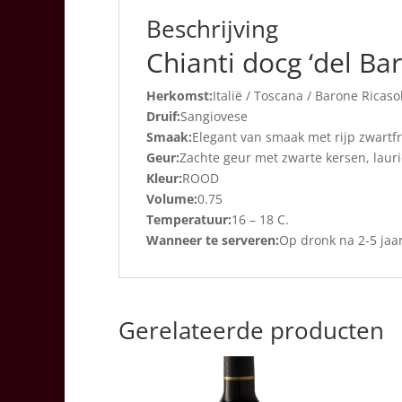
Beschrijving
Chianti docg ‘del Bar
Herkomst:
Italië / Toscana / Barone Ricasol
Druif:
Sangiovese
Smaak:
Elegant van smaak met rijp zwartf
Geur:
Zachte geur met zwarte kersen, lauri
Kleur:
ROOD
Volume:
0.75
Temperatuur:
16 – 18 C.
Wanneer te serveren:
Op dronk na 2-5 jaar
Gerelateerde producten