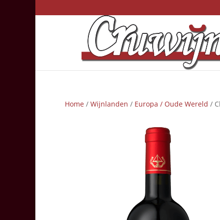
Home
/
Wijnlanden
/
Europa / Oude Wereld
/ C