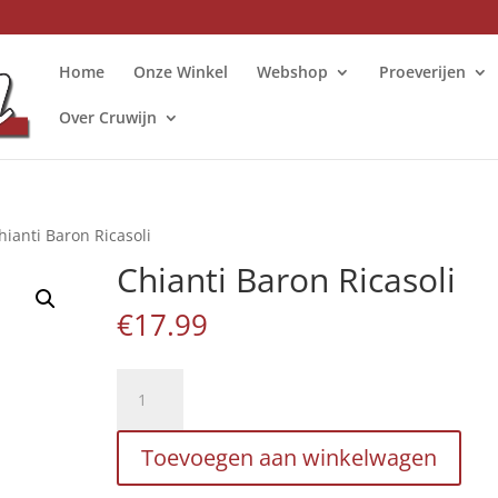
Home
Onze Winkel
Webshop
Proeverijen
Over Cruwijn
hianti Baron Ricasoli
Chianti Baron Ricasoli
€
17.99
Chianti
Baron
Ricasoli
Toevoegen aan winkelwagen
aantal