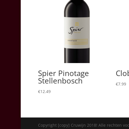
Spier Pinotage
Clo
Stellenbosch
€
7.99
€
12.49
Copyright [copy] Cruwijn 2018! Alle rechten v