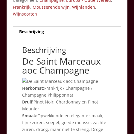
Categorieën:
Champagne
,
Europa / Oude Wereld
,
Frankrijk
,
Mousserende wijn
,
Wijnlanden
,
Wijnsoorten
Beschrijving
Beschrijving
De Saint Marceaux
aoc Champagne
Herkomst:
Frankrijk / Champagne /
Champagne Philipponnat
Druif:
Pinot Noir, Chardonnay en Pinot
Meunier
Smaak:
Opwekkende en elegante smaak,
fijne zuren, soepel, goede mousse, zachte
zuren, droog, maar niet te streng. Droge