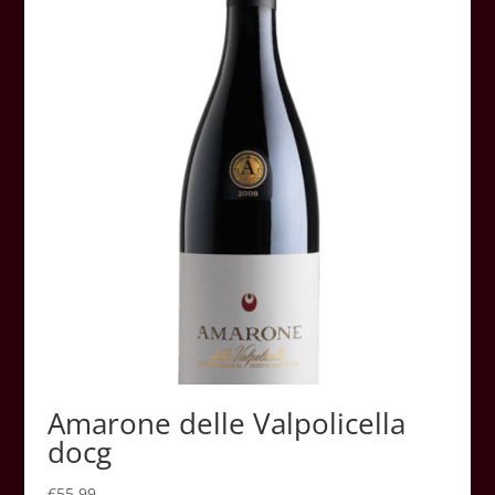
Amarone delle Valpolicella
docg
€
55.99