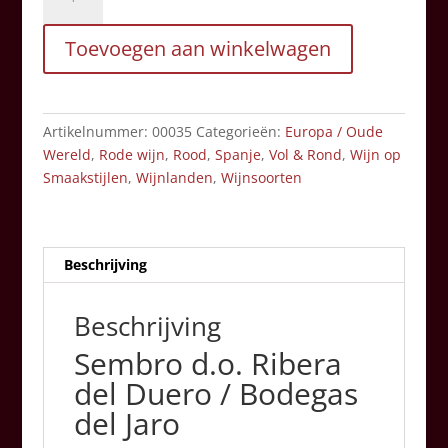
Ribera
del
Toevoegen aan winkelwagen
Duero
/
Bodegas
del
Artikelnummer:
00035
Categorieën:
Europa / Oude
Jaro
Wereld
,
Rode wijn
,
Rood
,
Spanje
,
Vol & Rond
,
Wijn op
aantal
Smaakstijlen
,
Wijnlanden
,
Wijnsoorten
Beschrijving
Beschrijving
Sembro d.o. Ribera
del Duero / Bodegas
del Jaro