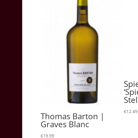
Spi
‘Spi
Ste
€
12.49
Thomas Barton |
Graves Blanc
€
19.99