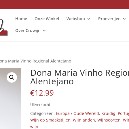
Home
Onze Winkel
Webshop
Proeverijen
Over Cruwijn
ona Maria Vinho Regional Alentejano
Dona Maria Vinho Regio
Alentejano
€
12.99
Uitverkocht
Categorieën:
Europa / Oude Wereld
,
Kruidig
,
Portu
Wijn op Smaakstijlen
,
Wijnlanden
,
Wijnsoorten
,
Wi
wijn