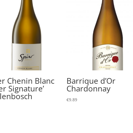
er Chenin Blanc
Barrique d’Or
er Signature’
Chardonnay
llenbosch
€
9.89