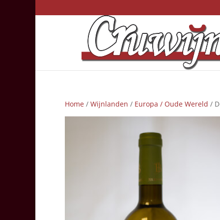
Home
/
Wijnlanden
/
Europa / Oude Wereld
/ D