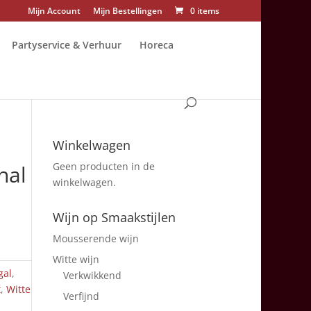
Mijn Account
Mijn Bestellingen
0 items
Partyservice & Verhuur
Horeca
Winkelwagen
Geen producten in de
nal
winkelwagen.
Wijn op Smaakstijlen
Mousserende wijn
Witte wijn
gal
,
Verkwikkend
t
,
Witte
Verfijnd