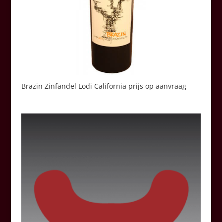
Brazin Zinfandel Lodi California prijs op aanvraag