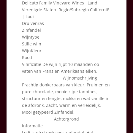
Delicato Family Vineyard Wines Land
Verenigde Staten Regio/Subregio Californië
| Lodi
Druivenras
Zinfandel
Wijntype
Stille wijn
WijnKleur
Rood
Vinificatie
De wijn rijpt 10 maanden op
vaten van Frans en Amerikaans eiken.
Wijnomschrijving
Prachtig donkerpaars van kleur. Pruimen en
pure chocolade, mooie rijpe tannines,
structuur en lengte, mokka en wat vanille in
de afdronk. Zacht, warm en verleidelijk.
Mooi getypeerd Zinfandel.
Achtergrond
informatie
Lodi is dé streek voor zinfandel. Het