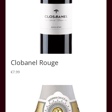
Clobanel Rouge
€
7.99