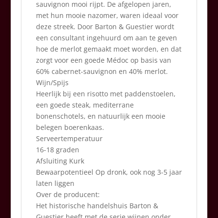
sauvignon mooi rijpt. De afgelopen jaren,
met hun mooie nazomer, waren ideaal voor
deze streek. Door Barton & Guestier wordt
een consultant ingehuurd om aan te geven
hoe de merlot gemaakt moet worden, en dat
zorgt voor een goede Médoc op basis van
60% cabernet-sauvignon en 40% merlot.
Wijn/Spijs
Heerlijk bij een risotto met paddenstoelen,
een goede steak, mediterrane
bonenschotels, en natuurlijk een mooie
belegen boerenkaas.
Serveertemperatuur
16-18 graden
Afsluiting Kurk
Bewaarpotentieel Op dronk, ook nog 3-5 jaar
laten liggen
Over de producent:
Het historische handelshuis Barton &
Guestier heeft met de serie wijnen onder