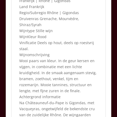
Frankrijk
|
Rhône | Gigondas
Land Frankrijk
Regio/Subregio Rhône | Gigondas
Druivenras Grenache, Mourvèdre,
Shiraz/Syrah
Wijntype Stille wijn
WijnKleur Rood
Vinificatie Deels op hout, deels op roestvrij
staal.
Wijnomschrijving
Mooi paars van kleur. In de geur kersen en
vijgen, in combinatie met een lichte
kruidigheid. In de smaak aangenaam stevig,
bramen, zoethout, venkel, tijm en
rozemarijn. Mooie tannines, structuur en
lengte, met fijne zuren in de finale.
Achtergrond informatie
Na Châteauneuf-du-Pape is Gigondas, met
Vacqueyras, ongetwijfeld de bekendste cru
van de zuidelijke Rhône. De wijngaarden