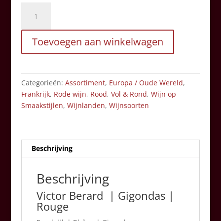
Victor
Berard
|
Toevoegen aan winkelwagen
Gigondas
|
Rouge
aantal
Categorieën:
Assortiment
,
Europa / Oude Wereld
,
Frankrijk
,
Rode wijn
,
Rood
,
Vol & Rond
,
Wijn op
Smaakstijlen
,
Wijnlanden
,
Wijnsoorten
Beschrijving
Beschrijving
Victor Berard | Gigondas |
Rouge