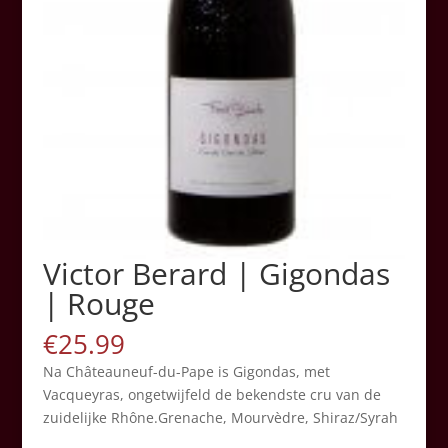
Victor Berard | Gigondas
| Rouge
€
25.99
Na Châteauneuf-du-Pape is Gigondas, met
Vacqueyras, ongetwijfeld de bekendste cru van de
zuidelijke Rhône.Grenache, Mourvèdre, Shiraz/Syrah