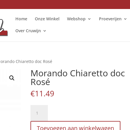
Home
Onze Winkel
Webshop
Proeverijen
Over Cruwijn
orando Chiaretto doc Rosé
Morando Chiaretto doc
Rosé
€
11.49
Morando
Chiaretto
doc
Toevoegen aan winkelwagen
Rosé