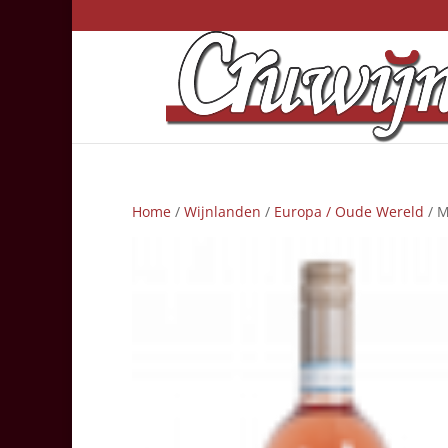
Home
/
Wijnlanden
/
Europa / Oude Wereld
/ M