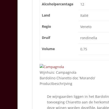
Alcoholpercentage
12
Land
Italië
Regio
Veneto
Druif
rondinella
Volume
0,75
Wijnhuis:
Campagnola
Bardolino Chiaretto doc ‘Morando’
Productbeschrijving
De wijngaarden liggen in het Bardolin
toevoeging Chiaretto aan de herkoms
deze wijnen worden dezelfde, karakter