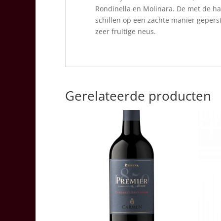
Rondinella en Molinara. De met de h
schillen op een zachte manier geperst
zeer fruitige neus.
Gerelateerde producten